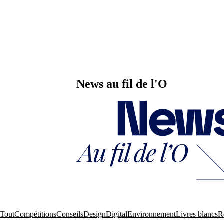
News au fil de l'O
Tout
Compétitions
Conseils
Design
Digital
Environnement
Livres blancs
R