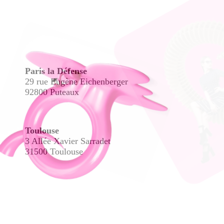
Paris la Défense
29 rue Eugène Eichenberger
92800 Puteaux
Toulouse
3 Allée Xavier Sarradet
31500 Toulouse