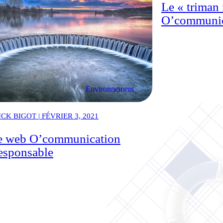
Le « triman 
O’communic
Environnement
CK BIGOT | FÉVRIER 3, 2021
te web O’communication
responsable