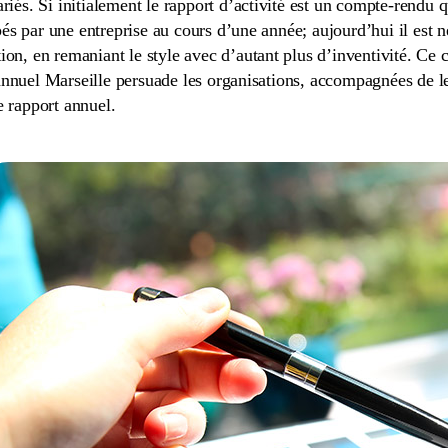
ariés. Si initialement le rapport d’activité est un compte-rendu q
s par une entreprise au cours d’une année; aujourd’hui il est néc
tion, en remaniant le style avec d’autant plus d’inventivité. Ce
annuel Marseille persuade les organisations, accompagnées de leu
e rapport annuel.