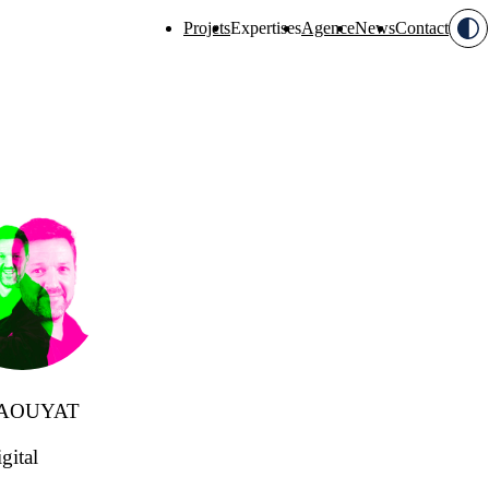
Projets
Expertises
Agence
News
Contact
GAOUYAT
gital