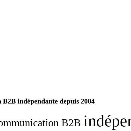
 B2B indépendante depuis 2004
i
n
d
é
p
e
o
m
m
u
n
i
c
a
t
i
o
n
B
2
B